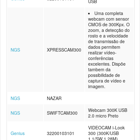
USB
Uma completa
webcam com sensor
CMOS de 300Kpx. O
zoom, a detecção do
rosto e a velocidade
de transmissão de
dados permitem
NGS
XPRESSCAM300
realizar vídeo-
conferências
excelentes. Dispõe
tambem da
possibilidade de
captura de vídeo e
imagem.
NGS
NAZAR
Webcam 300K USB
NGS
SWIFTCAM300
2.0 micro Preto
VIDEOCAM i-Look
Genius
32200103101
300 (300K/USB
1.1/SW 1.28M)