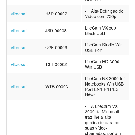
Alta-Definição de
Microsoft
H5D-00002
Vídeo com 720p!
LifeCam VX-800
Microsoft
JSD-00008
Black USB
LifeCam Studio Win
Microsoft
Q2F-00009
USB Port
LifeCam HD-3000
Microsoft
T3H-00002
Win USB
LifeCam NX-3000 for
Notebooks Win USB
Microsoft
WTB-00003
Port EN/FR/IT/ES
Hdwr
A LifeCam VX-
2000 da Microsoft
traz-lhe a alta
qualidade para as
suas vídeo-
chamadas, por um