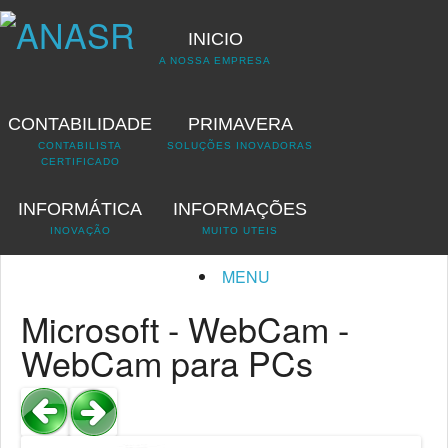
INICIO
A NOSSA EMPRESA
CONTABILIDADE
PRIMAVERA
ANASR
CATALOGO
WEBCAM
WEBCAM PARA PCS
CONTABILISTA
SOLUÇÕES INOVADORAS
CERTIFICADO
WebCam para PCs
INFORMÁTICA
INFORMAÇÕES
Contabilidade
ANASR
INOVAÇÃO
MUITO UTEIS
MENU
Microsoft - WebCam -
WebCam para PCs