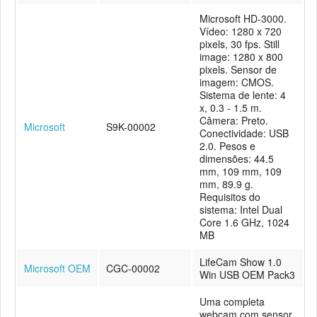
Microsoft HD-3000.
Vídeo: 1280 x 720
pixels, 30 fps. Still
image: 1280 x 800
pixels. Sensor de
imagem: CMOS.
Sistema de lente: 4
x, 0.3 - 1.5 m.
Câmera: Preto.
Microsoft
S9K-00002
Conectividade: USB
2.0. Pesos e
dimensões: 44.5
mm, 109 mm, 109
mm, 89.9 g.
Requisitos do
sistema: Intel Dual
Core 1.6 GHz, 1024
MB
LifeCam Show 1.0
Microsoft OEM
CGC-00002
Win USB OEM Pack3
Uma completa
webcam com sensor