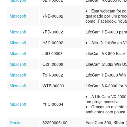
Microsoft
6EH-00002
LifeCam VX-2000 for B
Esta webcam foi pe
Microsoft
7ND-00002
qualidade por um preço
como: Facebook, Youtu
Microsoft
7PD-00002
LifeCam HD-6000 para
Microsoft
H5D-00002
Alta-Definição de 
Microsoft
JSD-00008
LifeCam VX-800 Black
Microsoft
Q2F-00009
LifeCam Studio Win US
Microsoft
T3H-00002
LifeCam HD-3000 Win
Microsoft
WTB-00003
LifeCam NX-3000 for 
A LifeCam VX-2000 d
um preço acessível
Microsoft
YFC-00004
Graças ao microfon
ambientes com pouca l
Genius
32200006100
FaceCam 300, Blister