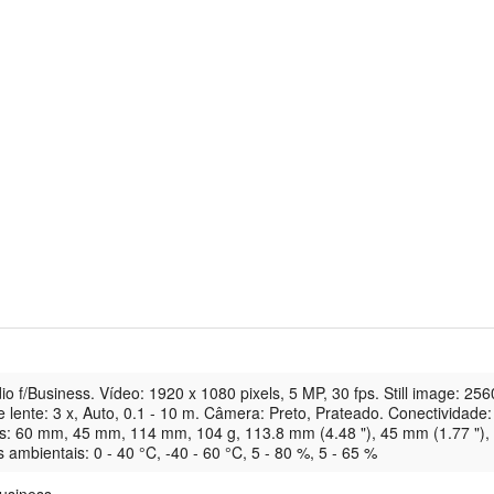
o f/Business. Vídeo: 1920 x 1080 pixels, 5 MP, 30 fps. Still image: 256
e lente: 3 x, Auto, 0.1 - 10 m. Câmera: Preto, Prateado. Conectividade
s: 60 mm, 45 mm, 114 mm, 104 g, 113.8 mm (4.48 "), 45 mm (1.77 "),
ambientais: 0 - 40 °C, -40 - 60 °C, 5 - 80 %, 5 - 65 %