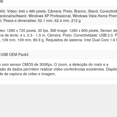
MB
00. Vídeo: 640 x 480 pixels. Câmera: Preto, Branco, Stand. Conectivi
acional/software: Windows XP Professional, Windows Vista Home Pre
l. Pesos e dimensões: 52.1 mm, 62.4 mm, 212 g
o: 1280 x 720 pixels, 30 fps. Still image: 1280 x 800 pixels. Sensor d
 de lente: 4 x, 0.3 - 1.5 m. Câmera: Preto. Conectividade: USB 2.0. 
 109 mm, 109 mm, 89.9 g. Requisitos do sistema: Intel Dual Core 1.6
n USB OEM Pack3
com sensor CMOS de 300Kpx. O zoom, a detecção do rosto e a
são de dados permitem realizar vídeo-conferências excelentes. Dispõ
de de captura de vídeo e imagem.