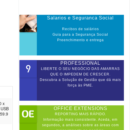
Salarios e Seguranca Social
Recibos de salários
Guia para a Segurança Social
Preenchimento e entrega
PROFESSIONAL
LIBERTE O SEU NEGÓCIO DAS AMARRAS
QUE O IMPEDEM DE CRESCER.
Descubra a Solução de Gestão que dá mais
força às PME.
0 x
: USB
OFFICE EXTENSIONS
 59.9
REPORTING MAIS RÁPIDO.
Informação mais consistente. Aceda, em
segundos, a análises sobre as áreas com