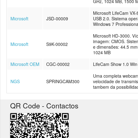
GHz, 1024 MB, 1500 
Microsoft LifeCam VX-8
Microsoft
JSD-00009
USB 2.0. Sistema oper
Windows 7 Professiona
Microsoft HD-3000. Víde
imagem: CMOS. Sistema
Microsoft
S9K-00002
e dimensões: 44.5 mm,
1024 MB
Microsoft OEM
CGC-00002
LifeCam Show 1.0 Wi
Uma completa webcam 
NGS
SPRINGCAM300
velocidade de transmis
tambem da possibilida
QR Code - Contactos