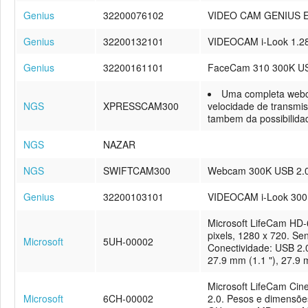
Genius
32200076102
VIDEO CAM GENIUS 
Genius
32200132101
VIDEOCAM i-Look 1.
Genius
32200161101
FaceCam 310 300K 
Uma completa webc
NGS
XPRESSCAM300
velocidade de transmis
tambem da possibilida
NGS
NAZAR
NGS
SWIFTCAM300
Webcam 300K USB 2.0 
Genius
32200103101
VIDEOCAM i-Look 300
Microsoft LifeCam HD-6
pixels, 1280 x 720. S
Microsoft
5UH-00002
Conectividade: USB 2.
27.9 mm (1.1 "), 27.9 m
Microsoft LifeCam Cine
Microsoft
6CH-00002
2.0. Pesos e dimensõe