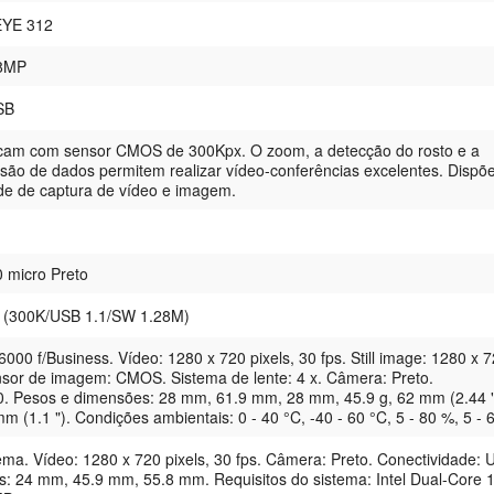
EYE 312
28MP
USB
am com sensor CMOS de 300Kpx. O zoom, a detecção do rosto e a
são de dados permitem realizar vídeo-conferências excelentes. Dispõ
de de captura de vídeo e imagem.
micro Preto
 (300K/USB 1.1/SW 1.28M)
000 f/Business. Vídeo: 1280 x 720 pixels, 30 fps. Still image: 1280 x 
ensor de imagem: CMOS. Sistema de lente: 4 x. Câmera: Preto.
0. Pesos e dimensões: 28 mm, 61.9 mm, 28 mm, 45.9 g, 62 mm (2.44 "
m (1.1 "). Condições ambientais: 0 - 40 °C, -40 - 60 °C, 5 - 80 %, 5 - 
ma. Vídeo: 1280 x 720 pixels, 30 fps. Câmera: Preto. Conectividade:
s: 24 mm, 45.9 mm, 55.8 mm. Requisitos do sistema: Intel Dual-Core 1