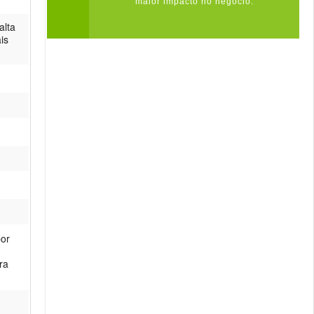
maior impacto no negócio.
alta
is
por
ra