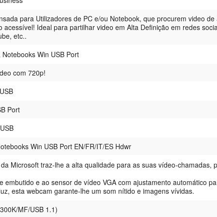
usiness
nsada para Utilizadores de PC e/ou Notebook, que procurem video de 
 acessível! Ideal para partilhar video em Alta Definição em redes socia
be, etc..
 Notebooks Win USB Port
Vídeo com 720p!
 USB
B Port
 USB
Notebooks Win USB Port EN/FR/IT/ES Hdwr
a Microsoft traz-lhe a alta qualidade para as suas vídeo-chamadas, 
e embutido e ao sensor de vídeo VGA com ajustamento automático pa
uz, esta webcam garante-lhe um som nítido e imagens vívidas.
 (300K/MF/USB 1.1)