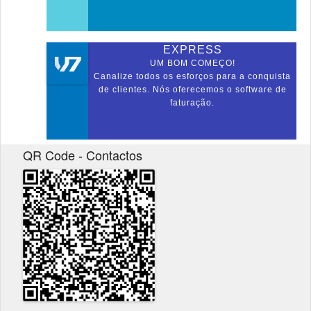
EXPRESS
UM BOM COMEÇO!
Canalize todos os esforços para a conquista
de clientes. Nós oferecemos o software de
faturação.
QR Code - Contactos