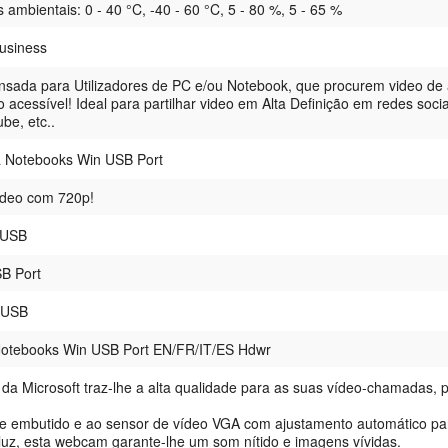
ambientais: 0 - 40 °C, -40 - 60 °C, 5 - 80 %, 5 - 65 %
usiness
nsada para Utilizadores de PC e/ou Notebook, que procurem video de 
 acessível! Ideal para partilhar video em Alta Definição em redes socia
be, etc..
 Notebooks Win USB Port
Vídeo com 720p!
 USB
B Port
 USB
Notebooks Win USB Port EN/FR/IT/ES Hdwr
a Microsoft traz-lhe a alta qualidade para as suas vídeo-chamadas, 
e embutido e ao sensor de vídeo VGA com ajustamento automático pa
uz, esta webcam garante-lhe um som nítido e imagens vívidas.