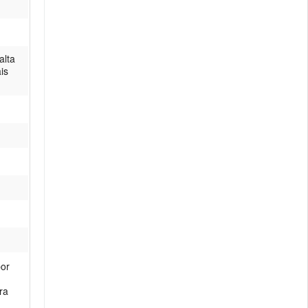
alta
is
por
ra