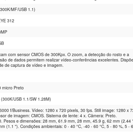
 (300K/MF/USB 1.1)
EYE 312
28MP
USB
am com sensor CMOS de 300Kpx. O zoom, a detecção do rosto e a
são de dados permitem realizar vídeo-conferências excelentes. Dispõ
de de captura de vídeo e imagem.
micro Preto
 (300K/USB 1.1/SW 1.28M)
000 f/Business. Vídeo: 1280 x 720 pixels, 30 fps. Still image: 1280 x 
ensor de imagem: CMOS. Sistema de lente: 4 x. Câmera: Preto.
0. Pesos e dimensões: 28 mm, 61.9 mm, 28 mm, 45.9 g, 62 mm (2.44 "
m (1.1 "). Condições ambientais: 0 - 40 °C, -40 - 60 °C, 5 - 80 %, 5 - 