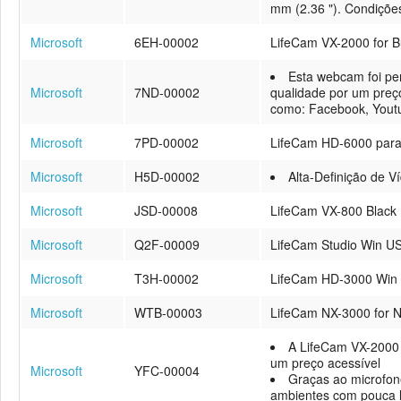
mm (2.36 "). Condições 
Microsoft
6EH-00002
LifeCam VX-2000 for B
Esta webcam foi pe
Microsoft
7ND-00002
qualidade por um preço
como: Facebook, Youtu
Microsoft
7PD-00002
LifeCam HD-6000 para
Microsoft
H5D-00002
Alta-Definição de 
Microsoft
JSD-00008
LifeCam VX-800 Black
Microsoft
Q2F-00009
LifeCam Studio Win US
Microsoft
T3H-00002
LifeCam HD-3000 Win
Microsoft
WTB-00003
LifeCam NX-3000 for 
A LifeCam VX-2000 d
um preço acessível
Microsoft
YFC-00004
Graças ao microfon
ambientes com pouca l