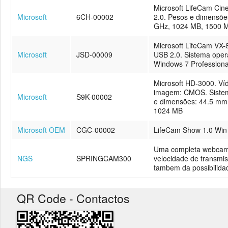
Microsoft LifeCam Cine
Microsoft
6CH-00002
2.0. Pesos e dimensõe
GHz, 1024 MB, 1500 
Microsoft LifeCam VX-8
Microsoft
JSD-00009
USB 2.0. Sistema oper
Windows 7 Professiona
Microsoft HD-3000. Víde
imagem: CMOS. Sistema
Microsoft
S9K-00002
e dimensões: 44.5 mm,
1024 MB
Microsoft OEM
CGC-00002
LifeCam Show 1.0 Wi
Uma completa webcam 
NGS
SPRINGCAM300
velocidade de transmis
tambem da possibilida
QR Code - Contactos