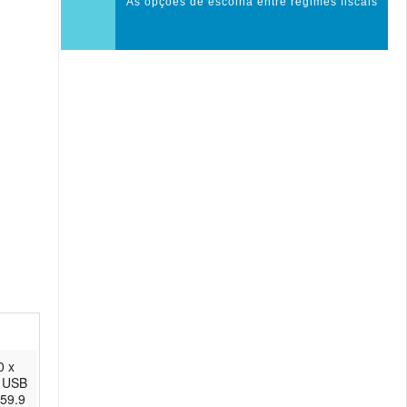
As opções de escolha entre regimes fiscais
0 x
: USB
 59.9