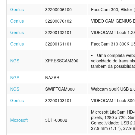
Genius
32200006100
FaceCam 300, Blister
Genius
32200076102
VIDEO CAM GENIUS 
Genius
32200132101
VIDEOCAM i-Look 1.
Genius
32200161101
FaceCam 310 300K 
Uma completa webc
NGS
XPRESSCAM300
velocidade de transmis
tambem da possibilida
NGS
NAZAR
NGS
SWIFTCAM300
Webcam 300K USB 2.0 
Genius
32200103101
VIDEOCAM i-Look 300
Microsoft LifeCam HD-6
pixels, 1280 x 720. S
Microsoft
5UH-00002
Conectividade: USB 2.
27.9 mm (1.1 "), 27.9 m