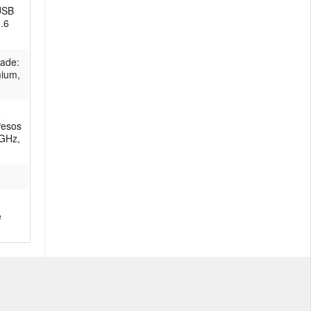
 USB
.6
dade:
mium,
e
Pesos
 GHz,
e